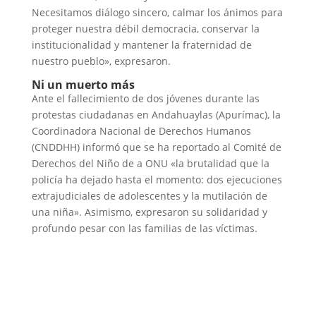
N
ecesita
mos
diá
logo
sincero, calmar los ánimos para
proteger
nuestra
débi
l
d
emocracia
,
conservar
la
institucionalidad
y
mantener
la
fraternidad de
nuestro pueblo», expresaron.
Ni un muerto más
Ante el fallecimiento de dos jóvenes durante las
protestas ciudadanas en Andahuaylas (Apurímac), la
Coordinadora Nacional de Derechos Humanos
(CNDDHH) informó que se ha reportado al Comité de
Derechos del Niño de a ONU «la brutalidad que la
policía ha dejado hasta el momento: dos ejecuciones
extrajudiciales de adolescentes y la mutilación de
una niña». Asimismo, expresaron su solidaridad y
profundo pesar con las familias de las víctimas.