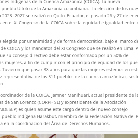
ciones Indígenas de la Cuenca Amazónica (COICA). La nueva
l pueblo Uitoto de la Amazonía colombiana. La elección de los nue
 2023 -2027 se realizó en Quito, Ecuador, el pasado 26 y 27 de ene
 en el XI Congreso de la COICA sobre la equidad e igualdad entre 
e elegida por unanimidad y de forma democrática, bajo el marco d
o de COICA y los mandatos del XI Congreso que se realizó en Lima, P
que su consejo directivo debe estar conformado por un 50% de
 mujeres, a fin de cumplir con el principio de equidad de los pue
. Tuvieron que pasar 38 años para que las mujeres estemos en est
oz representativa de los 511 pueblos de la cuenca amazónica», sos
ón.
coordinador de la COICA. Jamner Manihuari, actual presidente de l
s de San Lorenzo (CORPI- SL) y expresidente de la Asociación
 (AIDESEP) es quien asume este cargo dentro del nuevo consejo
del pueblo indígena Harakbut, miembro de la Federación Nativa del 
cta en la coordinación del Área de Derechos Humanos.