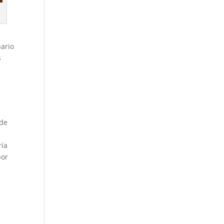
nario
s
 de
ría
por