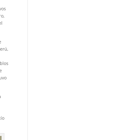
vos
ro,
el
e
erú,
blos
e
tuvo
a
Río