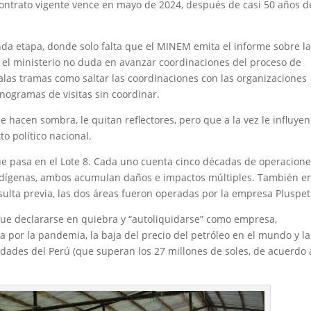
 contrato vigente vence en mayo de 2024, después de casi 50 años d
da etapa, donde solo falta que el MINEM emita el informe sobre l
, el ministerio no duda en avanzar coordinaciones del proceso de
as tramas como saltar las coordinaciones con las organizaciones
nogramas de visitas sin coordinar.
acen sombra, le quitan reflectores, pero que a la vez le influyen:
to político nacional.
que pasa en el Lote 8. Cada uno cuenta cinco décadas de operacione
dígenas, ambos acumulan daños e impactos múltiples. También e
ulta previa, las dos áreas fueron operadas por la empresa Pluspet
 fue declararse en quiebra y “autoliquidarse” como empresa,
por la pandemia, la baja del precio del petróleo en el mundo y la
dades del Perú (que superan los 27 millones de soles, de acuerdo 