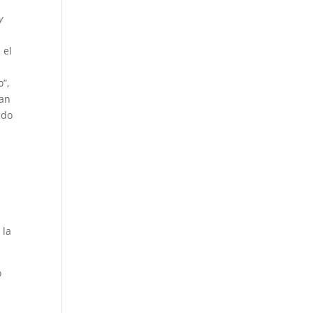
y
 el
o”,
ían
ndo
 la
o