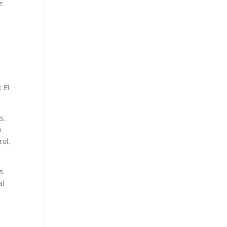
e
a
 El
s,
n
rol.
s
al