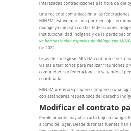
interesadas contradicciones a la hora de dialo
Una reciente comunicación a las federacion
MINEM, estuvo marcada por mensajes errados y
diálogo ya iniciado con las federaciones indíg
institucionalidad indígena y de la participació
ya han sostenido espacios de diálogo con MIN
de 2022.
Lejos de corregirse, MINEM continúa con su m
visitas a territorios para realizar “reuniones 
comunidades y federaciones; y saltando el pe
coordinada.
MINEM pretende proponer (imponer) una lógic
con estándares respetuosos del derecho indígen
Modificar el contrato p
Paralelamente, hay otra carta bajo la manga. E
a como dé lugar. Desde distintas fuentes han 
dos escenarios: (i) nuevo contrato por 30 años,