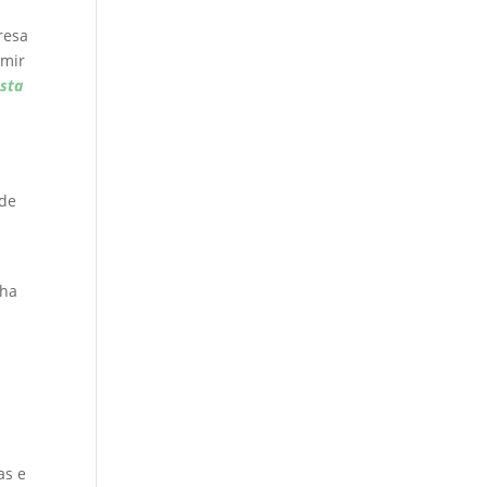
resa
umir
sta
 de
 ha
as e