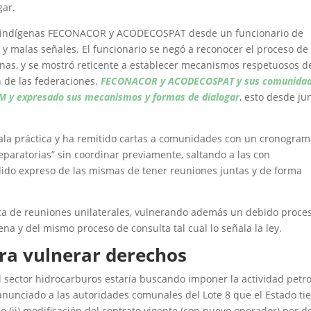
gar.
es indígenas FECONACOR y ACODECOSPAT desde un funcionario de
 malas señales. El funcionario se negó a reconocer el proceso de
enas, y se mostró reticente a establecer mecanismos respetuosos d
n de las federaciones.
FECONACOR y ACODECOSPAT y sus comunida
EM y expresado sus mecanismos y formas de dialogar
, esto desde ju
ala práctica y ha remitido cartas a comunidades con un cronogra
preparatorias” sin coordinar previamente, saltando a las con
dido expreso de las mismas de tener reuniones juntas y de forma
a de reuniones unilaterales, vulnerando además un debido proce
a y del mismo proceso de consulta tal cual lo señala la ley.
ara vulnerar derechos
l sector hidrocarburos estaría buscando imponer la actividad petr
anunciado a las autoridades comunales del Lote 8 que el Estado ti
 o (ii) modificación del contrato vigente (con nuevo operador) por d