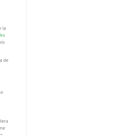
e la
des
nio
ma de
so
olera
ene
os