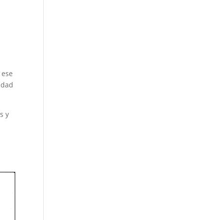
 ese
ridad
s y