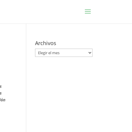
Archivos
Archivos
s
s
ión