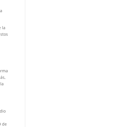
la
 la
estos
forma
ás,
 la
dio
9 de