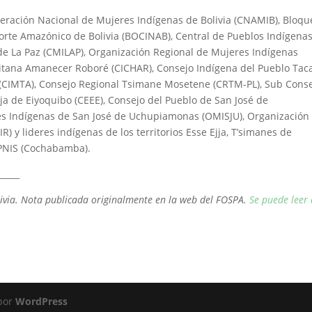
eración Nacional de Mujeres Indígenas de Bolivia (CNAMIB), Bloqu
rte Amazónico de Bolivia (BOCINAB), Central de Pueblos Indígena
 de La Paz (CMILAP), Organización Regional de Mujeres Indígenas
itana Amanecer Roboré (CICHAR), Consejo Indígena del Pueblo Tac
 (CIMTA), Consejo Regional Tsimane Mosetene (CRTM-PL), Sub Cons
a de Eiyoquibo (CEEE), Consejo del Pueblo de San José de
es Indígenas de San José de Uchupiamonas (OMISJU), Organización
y lideres indígenas de los territorios Esse Ejja, T’simanes de
IPNIS (Cochabamba).
_____
ivia.
Nota publicada originalmente en la web del FOSPA.
Se puede leer 
 por
WordPress