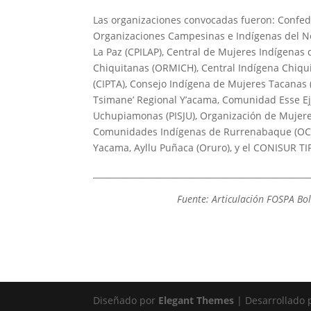
Las organizaciones convocadas fueron: Confed
Organizaciones Campesinas e Indígenas del No
La Paz (CPILAP), Central de Mujeres Indígenas
Chiquitanas (ORMICH), Central Indígena Chiqu
(CIPTA), Consejo Indígena de Mujeres Tacanas
Tsimane’ Regional Y’acama, Comunidad Esse Ejj
Uchupiamonas (PISJU), Organización de Mujer
Comunidades Indígenas de Rurrenabaque (OCIR) 
Yacama, Ayllu Puñaca (Oruro), y el CONISUR T
____________________________________________________
Fuente: Articulación FOSPA Bol
Diseñado por
Elegant Themes
| Desarrollado