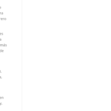
,
e
ra
rero
es
a
demás
 de
,
a,
ien
y,