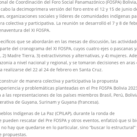
onal de Coordinación del Foro Social Panamazónico (FOSPA) Bolivia
cabo la decimoprimera versión del foro entre el 12 y 15 de junio d
nes, organizaciones sociales y líderes de comunidades indígenas pa
 colectiva y participativa. La reunión se desarrolló el 7 y 8 de feb
enaventura del XI FOSPA.
ecíficos que se abordarán en las mesas de discusión, las actividad
arte del cronograma del XI FOSPA, cuyos cuatro ejes o pascanas y
 2) Madre Tierra, 3) extractivismos y alternativas, y 4) mujeres. A
mazonia a nivel nacional y regional, y se tomaron decisiones en aras
a realizarse del 22 al 24 de febrero en Santa Cruz.
construir de manera colectiva y participativa la propuesta
xperiencia y problemáticas planteadas en el Pre FOSPA Bolivia 2023
a las representaciones de los países miembros Brasil, Perú, Bolivi
erativa de Guyana, Surinam y Guyana (francesa).
Pueblos Indígenas de La Paz (CPILAP), durante la ronda de
 pueden rescatar del Pre FOSPA y otros eventos, enfatizó que si b
o hay que quedarse en lo particular, sino “buscar lo estructural” 
de propuestas.