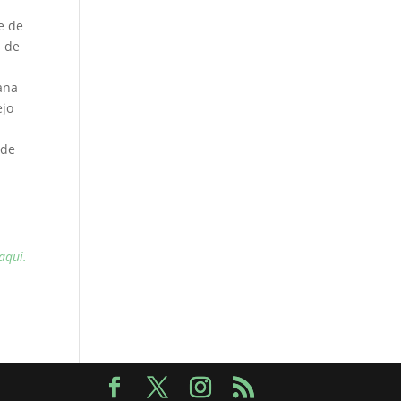
e de
s de
ana
ejo
 de
aquí.