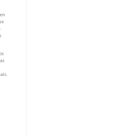
cen
se
n
s
tos
las
aís.