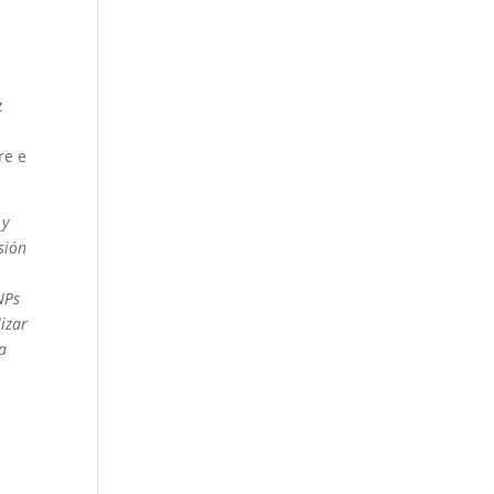
z
re e
 y
sión
NPs
izar
na