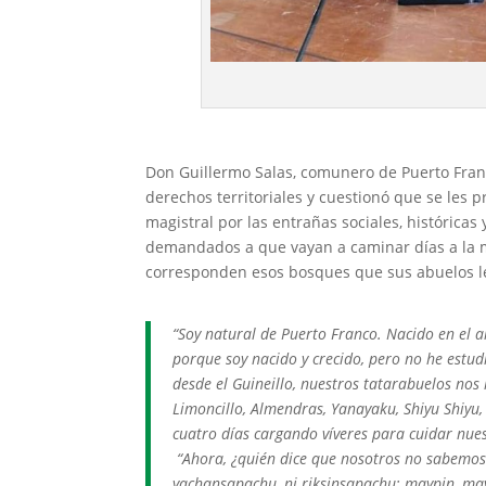
Don Guillermo Salas, comunero de Puerto Franc
derechos territoriales y cuestionó que se les
magistral por las entrañas sociales, históricas 
demandados a que vayan a caminar días a la mo
corresponden esos bosques que sus abuelos le
“Soy natural de Puerto Franco. Nacido en el a
porque soy nacido y crecido, pero no he estudi
desde el Guineillo, nuestros tatarabuelos nos
Limoncillo, Almendras, Yanayaku, Shiyu Shiyu,
cuatro días cargando víveres para cuidar nues
“Ahora, ¿quién dice que nosotros no sabemo
yachansapachu, ni riksinsapachu; maypin, ma