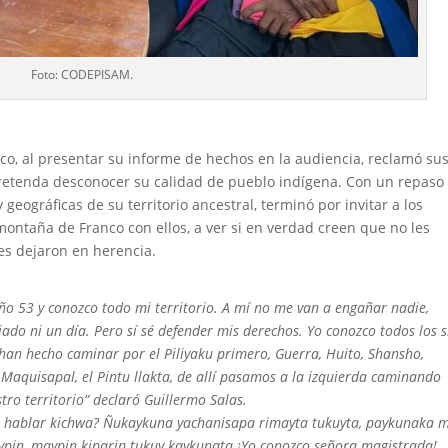
Foto: CODEPISAM.
o, al presentar su informe de hechos en la audiencia, reclamó su
 pretenda desconocer su calidad de pueblo indígena. Con un repaso
y geográficas de su territorio ancestral, terminó por invitar a los
ntaña de Franco con ellos, a ver si en verdad creen que no les
s dejaron en herencia.
ño 53 y conozco todo mi territorio. A mí no me van a engañar nadie,
ado ni un día. Pero sí sé defender mis derechos. Yo conozco todos los s
 han hecho caminar por el Piliyaku primero, Guerra, Huito, Shansho,
 Maquisapal, el Pintu llakta, de allí pasamos a la izquierda caminando
tro territorio” declaró Guillermo Salas.
s hablar kichwa? Ñukaykuna yachanisapa rimayta tukuyta, paykunaka 
ypin, maypin kiparin tukuy kaykunata ¡Yo conozco señora magistrada!