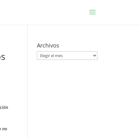
e
Archivos
os
Archivos
ación
o no