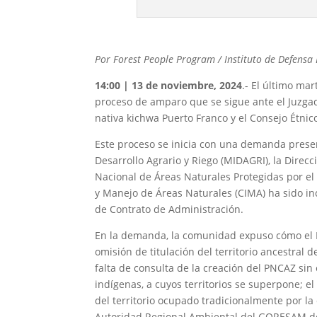
Por Forest People Program / Instituto de Defensa 
14:00 | 13 de noviembre, 2024
.- El último ma
proceso de amparo que se sigue ante el Juzga
nativa kichwa Puerto Franco y el Consejo Étnic
Este proceso se inicia con una demanda presen
Desarrollo Agrario y Riego (MIDAGRI), la Direc
Nacional de Áreas Naturales Protegidas por el
y Manejo de Áreas Naturales (CIMA) ha sido inc
de Contrato de Administración.
En la demanda, la comunidad expuso cómo el 
omisión de titulación del territorio ancestral
falta de consulta de la creación del PNCAZ si
indígenas, a cuyos territorios se superpone; 
del territorio ocupado tradicionalmente por l
Autoridad Regional Ambiental del GORESAM den