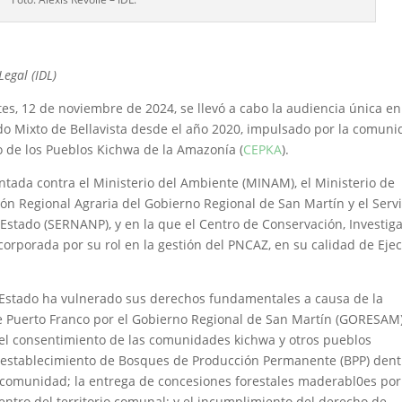
Legal (IDL)
rtes, 12 de noviembre de 2024, se llevó a cabo la audiencia única en
do Mixto de Bellavista desde el año 2020, impulsado por la comun
o de los Pueblos Kichwa de la Amazonía (
CEPKA
).
tada contra el Ministerio del Ambiente (MINAM), el Ministerio de
ción Regional Agraria del Gobierno Regional de San Martín y el Servi
 Estado (SERNANP), y en la que el Centro de Conservación, Investig
orporada por su rol en la gestión del PNCAZ, en su calidad de Eje
Estado ha vulnerado sus derechos fundamentales a causa de l
a
 de Puerto Franco por el Gobierno Regional de San Martín (GORESAM)
n el consentimiento de las comunidades kichwa y otros pueblos
el establecimiento de Bosques de Producción Permanente (BPP) dent
a comunidad; la entrega de concesiones forestales maderabl0es por
tro del territorio comunal; y el incumplimiento del derecho
de