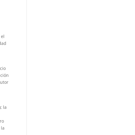
 el
idad
cio
ación
cutor
; la
ro
 la