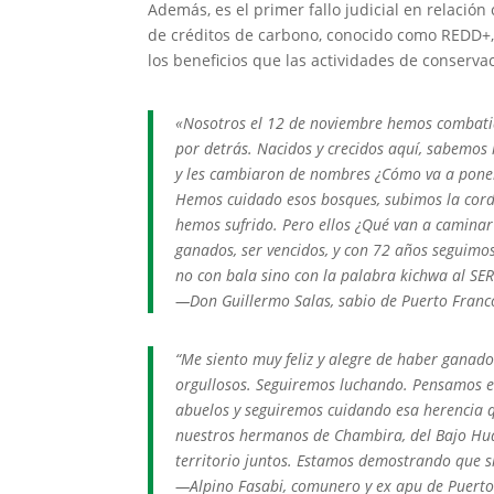
Además, es el primer fallo judicial en relació
de créditos de carbono, conocido como REDD+,
los beneficios que las actividades de conserv
«Nosotros el 12 de noviembre hemos combatido
por detrás. Nacidos y crecidos aquí, sabemos n
y les cambiaron de nombres ¿Cómo va a poner
Hemos cuidado esos bosques, subimos la cord
hemos sufrido. Pero ellos ¿Qué van a camina
ganados, ser vencidos, y con 72 años seguimo
no con bala sino con la palabra kichwa al S
—Don Guillermo Salas, sabio de Puerto Franc
“Me siento muy feliz y alegre de haber ganado
orgullosos. Seguiremos luchando. Pensamos en
abuelos y seguiremos cuidando esa herencia 
nuestros hermanos de Chambira, del Bajo Hu
territorio juntos. Estamos demostrando que s
—Alpino Fasabi, comunero y ex apu de Puerto