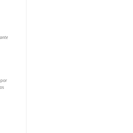
tante
 por
los