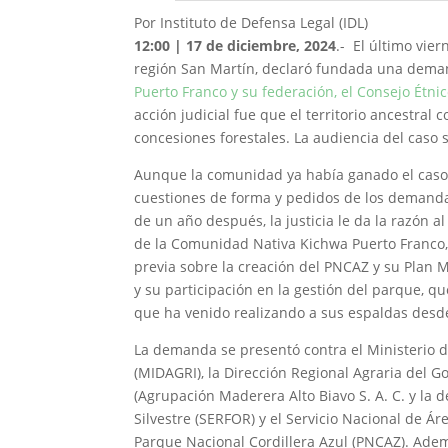
Por Instituto de Defensa Legal (IDL)
12:00 | 17 de diciembre, 2024
.- El último vier
región San Martín, declaró fundada una dema
Puerto Franco y su federación, el Consejo Étn
acción judicial fue que el territorio ancestra
concesiones forestales. La audiencia del caso 
Aunque la comunidad ya había ganado el caso e
cuestiones de forma y pedidos de los demandad
de un año después, la justicia le da la razón al
de la Comunidad Nativa Kichwa Puerto Franco, 
previa sobre la creación del PNCAZ y su Plan M
y su participación en la gestión del parque, qu
que ha venido realizando a sus espaldas desde
La demanda se presentó contra el Ministerio d
(MIDAGRI), la Dirección Regional Agraria del 
(Agrupación Maderera Alto Biavo S. A. C. y la de
Silvestre (SERFOR) y el Servicio Nacional de Ár
Parque Nacional Cordillera Azul (PNCAZ). Adem