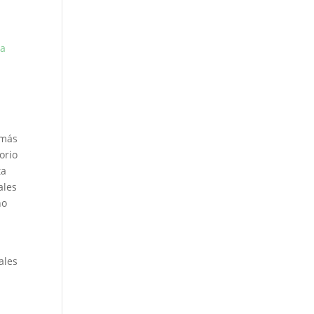
wa
 más
orio
ta
ales
no
ales