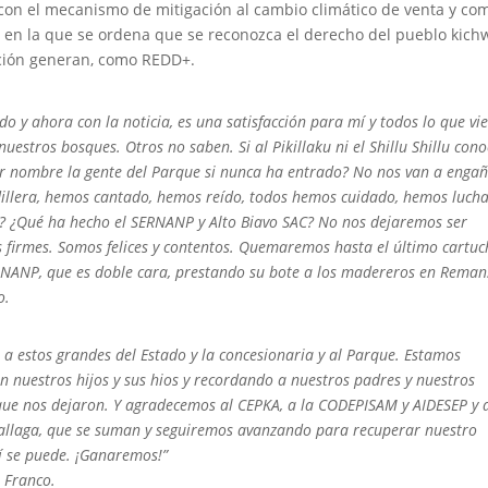
n con el mecanismo de mitigación al cambio climático de venta y co
 en la que se ordena que se reconozca el derecho del pueblo kich
ación generan, como REDD+.
 y ahora con la noticia, es una satisfacción para mí y todos lo que vi
uestros bosques. Otros no saben. Si al Pikillaku ni el Shillu Shillu con
 nombre la gente del Parque si nunca ha entrado? No nos van a engañ
illera, hemos cantado, hemos reído, todos hemos cuidado, hemos luch
r? ¿Qué ha hecho el SERNANP y Alto Biavo SAC? No nos dejaremos ser
s firmes. Somos felices y contentos. Quemaremos hasta el último cartuc
ERNANP, que es doble cara, prestando su bote a los madereros en Reman
o.
 a estos grandes del Estado y la concesionaria y al Parque. Estamos
 nuestros hijos y sus hios y recordando a nuestros padres y nuestros
que nos dejaron. Y agradecemos al CEPKA, a la CODEPISAM y AIDESEP y 
allaga, que se suman y seguiremos avanzando para recuperar nuestro
í se puede. ¡Ganaremos!”
 Franco.