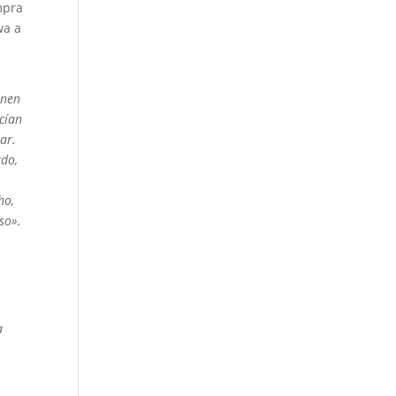
mpra
wa a
enen
ocían
ar.
ado,
ho,
so».
a