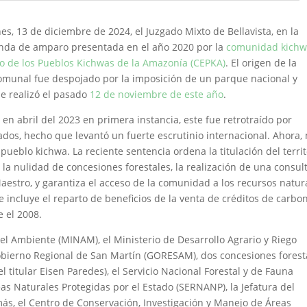
nes, 13 de diciembre de 2024, el Juzgado Mixto de Bellavista, en la
nda de amparo presentada en el año 2020 por la
comunidad kich
ico de los Pueblos Kichwas de la Amazonía (CEPKA)
. El origen de la
l comunal fue despojado por la imposición de un parque nacional y
se realizó el pasado
12 de noviembre de este año
.
n abril del 2023 en primera instancia, este fue retrotraído por
os, hecho que levantó un fuerte escrutinio internacional. Ahora,
 pueblo kichwa. La reciente sentencia ordena la titulación del territ
la nulidad de concesiones forestales, la realización de una consul
aestro, y garantiza el acceso de la comunidad a los recursos natur
e incluye el reparto de beneficios de la venta de créditos de carbo
 el 2008.
el Ambiente (MINAM), el Ministerio de Desarrollo Agrario y Riego
Gobierno Regional de San Martín (GORESAM), dos concesiones forest
l titular Eisen Paredes), el Servicio Nacional Forestal y de Fauna
eas Naturales Protegidas por el Estado (SERNANP), la Jefatura del
ás, el Centro de Conservación, Investigación y Manejo de Áreas