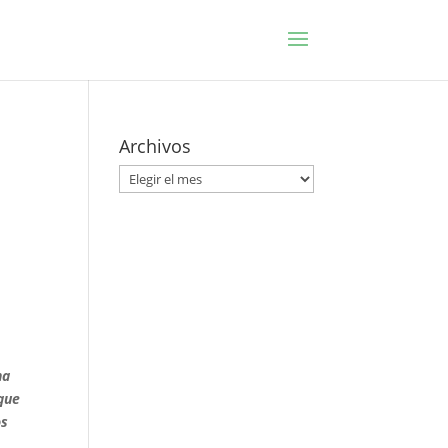
Archivos
Archivos
na
rque
os