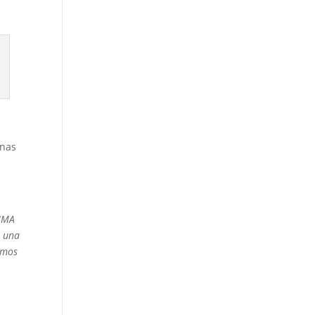
enas
CIMA
s una
omos