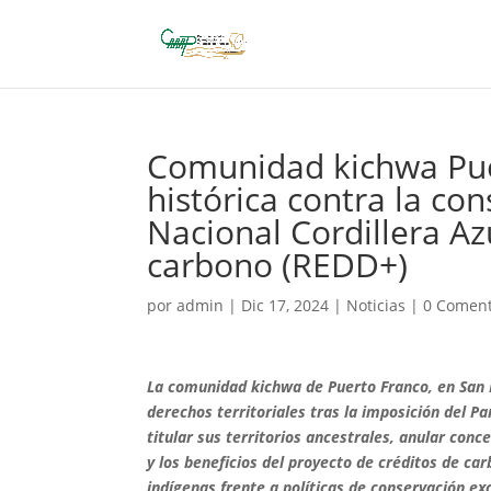
Comunidad kichwa Puer
histórica contra la co
Nacional Cordillera Az
carbono (REDD+)
por
admin
|
Dic 17, 2024
|
Noticias
|
0 Coment
La comunidad kichwa de Puerto Franco, en San Ma
derechos territoriales tras la imposición del P
titular sus territorios ancestrales, anular conc
y los beneficios del proyecto de créditos de c
indígenas frente a políticas de conservación ex