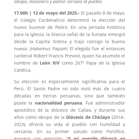
obispo, misionero y pastor cercano al pueblo.
17.00h | 12 de mayo del 2025.-
El pasado 8 de mayo,
el Colegio Cardenalicio determinó la elección del
nuevo Sucesor de Pedro. En una jornada histórica
para la Iglesia, la blanca señal de la fumata emergió
desde la Capilla Sixtina y trajo consigo la buena
nueva: ¡Habemus Papam! El elegido fue el entonces
cardenal Robert Francis Prevost, quien ha asumido el
nombre de
León XIV
como 267º Papa de la Iglesia
Católica.
Su elección es especialmente significativa para el
Perú. El Santo Padre no solo vivió más de cuatro
décadas en tierras peruanas, sino que también
posee la
nacionalidad peruana
. Fue administrador
apostólico de la diócesis de Callao, y durante sus
años como obispo de la
Diócesis de Chiclayo
(2014–
2023), ofreció su vida al pueblo con humildad y
cercanía. En su primer saludo como Pontífice,
expresó con emoción:
“A mi querida diócesis en