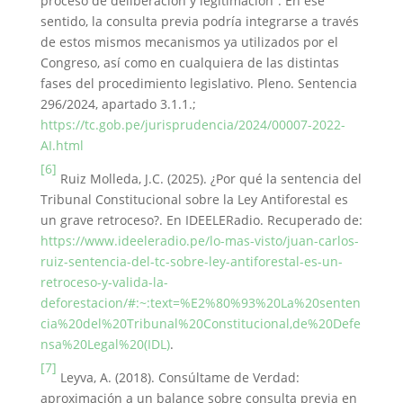
proceso de deliberación y legitimación”. En ese
sentido, la consulta previa podría integrarse a través
de estos mismos mecanismos ya utilizados por el
Congreso, así como en cualquiera de las distintas
fases del procedimiento legislativo. Pleno. Sentencia
296/2024, apartado 3.1.1.;
https://tc.gob.pe/jurisprudencia/2024/00007-2022-
AI.html
[6]
Ruiz Molleda, J.C. (2025). ¿Por qué la sentencia del
Tribunal Constitucional sobre la Ley Antiforestal es
un grave retroceso?. En IDEELERadio. Recuperado de:
https://www.ideeleradio.pe/lo-mas-visto/juan-carlos-
ruiz-sentencia-del-tc-sobre-ley-antiforestal-es-un-
retroceso-y-valida-la-
deforestacion/#:~:text=%E2%80%93%20La%20senten
cia%20del%20Tribunal%20Constitucional,de%20Defe
nsa%20Legal%20(IDL)
.
[7]
Leyva, A. (2018). Consúltame de Verdad:
aproximación a un balance sobre consulta previa en