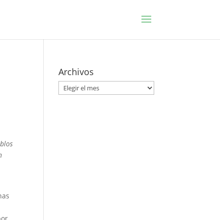
Archivos
Archivos
eblos
n
nas
por