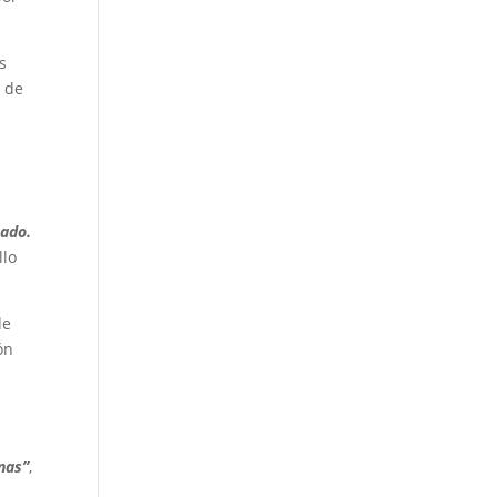
s
s de
n
tado.
llo
de
ón
nas”
,