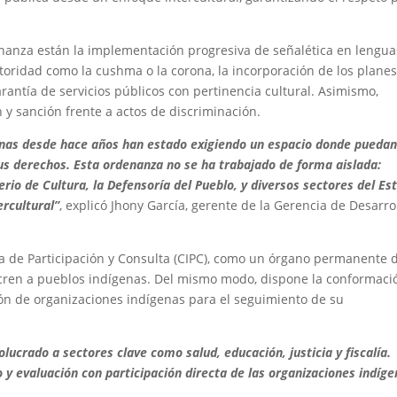
enanza están la implementación progresiva de señalética en lengua
autoridad como la cushma o la corona, la incorporación de los plane
garantía de servicios públicos con pertinencia cultural. Asimismo,
y sanción frente a actos de discriminación.
genas desde hace años han estado exigiendo un espacio donde pueda
sus derechos. Esta ordenanza no se ha trabajado de forma aislada:
rio de Cultura, la Defensoría del Pueblo, y diversos sectores del Es
rcultural”
, explicó Jhony García, gerente de la Gerencia de Desarro
 de Participación y Consulta (CIPC),
como un órgano permanente 
lucren a pueblos indígenas. Del mismo modo, dispone la conformaci
ión de organizaciones indígenas para el seguimiento de su
olucrado a sectores clave como salud, educación, justicia y fiscalía.
 evaluación con participación directa de las organizaciones indíge