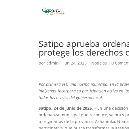
Satipo aprueba ordena
protege los derechos 
por
admin
|
Jun 24, 2025
|
Noticias
|
0 Coment
Por primera vez, una norma municipal en la provi
indígenas, incorpora su participación activa en la
todos los niveles del gobierno local.
Satipo, 24 de junio de 2025
. – En una decisió
ordenanza municipal que reconoce, valora y pr
u originarios de la provincia: Asháninka, Nom
participativa, que busca transformar la gestió