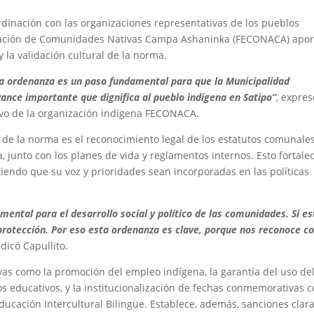
dinación con las organizaciones representativas de los pueblos
ederación de Comunidades Nativas Campa Ashaninka (FECONACA) apor
 la validación cultural de la norma.
ordenanza es un paso fundamental para que la Municipalidad
vance importante que dignifica al pueblo indígena en Satipo”
, expres
tivo de la organización indígena FECONACA.
de la norma es el reconocimiento legal de los
estatutos comunale
 junto con los planes de vida y reglamentos internos. Esto fortalec
endo que su voz y prioridades sean incorporadas en las políticas
ental para el desarrollo social y político de las comunidades. Si es
y protección. Por eso esta ordenanza es clave, porque nos reconoce 
ndicó Capullito.
as como la promoción del empleo indígena, la garantía del uso de
ros educativos, y la institucionalización de fechas conmemorativas 
Educación Intercultural Bilingüe. Establece, además, sanciones clar