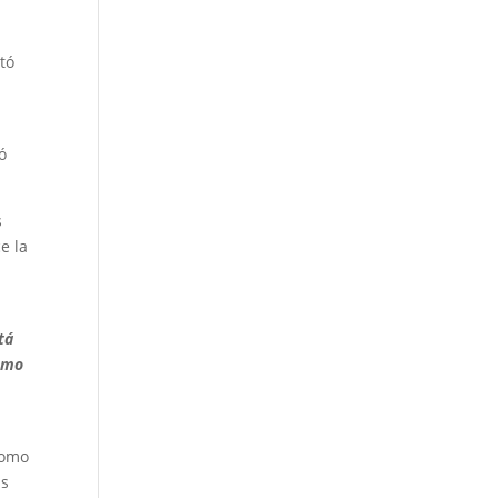
tó
ó
s
e la
tá
como
l
como
as