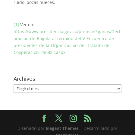
ruido, pocas nueces.
[1]
Ver en:
https://www.presidencia.gov.co/prensa/Paginas/Decl
aracion-de-Bogota-al-termino-del-V-Encuentro-de-
presidentes-de-la-Organizacion-del-Tratado-de-
Cooperacion-250822.aspx
Archivos
Archivos
Diseñado por
Elegant Themes
| Desarrollado por