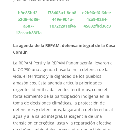
b9e85bd2-
f78403a1-8eb8-
e2b96ef6-64ee-
b2d5-4d36-
449e-9b1a-
4ca9-9254-
a587-
1e72c2a1ef46
45832fbd36c3
12ccacb83ffa
La agenda de la REPAM: defensa integral de la Casa
Común
La REPAM Perú y la REPAM Panamazonía llevaron a
la COP30 una agenda basada en la defensa de la
vida, el territorio y la dignidad de los pueblos
amazónicos. Esta agenda articula prioridades
urgentes identificadas en los territorios, como el
fortalecimiento de la participación indígena en la
toma de decisiones climáticas, la protección de
defensores y defensoras, la garantía del derecho al
agua y a la salud integral, la exigencia de una
transición energética justa y la reparación efectiva
de daños ambientales provocados por actividades