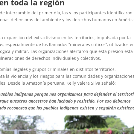
n toda la región
de intercambio del primer día, las y los participantes identificaron
sonas defensoras del ambiente y los derechos humanos en Améric
a expansión del extractivismo en los territorios, impulsada por la
 especialmente de los llamados “minerales críticos”, utilizados en
lógica y militar. Las organizaciones alertaron que esta presión está
neraciones de derechos individuales y colectivos.
ías ilegales y grupos criminales en distintos territorios,
 la violencia y los riesgos para las comunidades y organizacione
es. Desde la Amazonía peruana, Kelly Valera Silva señaló:
ueblos indígenas porque nos organizamos para defender el territori
orque nuestros ancestros han luchado y resistido. Por eso debemos
ado reconozca que los pueblos indígenas existen y seguirán existien