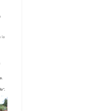
a
 la
s
o.
do”.