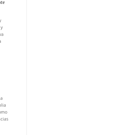
nte
y
 y
va
a
la
plia
como
ncias