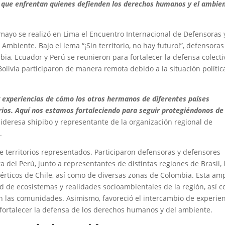
as que enfrentan quienes defienden los derechos humanos y el ambie
 mayo se realizó en Lima el Encuentro Internacional de Defensoras 
biente. Bajo el lema “¡Sin territorio, no hay futuro!”, defensoras
bia, Ecuador y Perú se reunieron para fortalecer la defensa colecti
 Bolivia participaron de manera remota debido a la situación polític
y experiencias de cómo los otros hermanos de diferentes países
rios. Aquí nos estamos fortaleciendo para seguir protegiéndonos de
, lideresa shipibo y representante de la organización regional de
.
de territorios representados. Participaron defensoras y defensores
ra del Perú, junto a representantes de distintas regiones de Brasil, 
desérticos de Chile, así como de diversas zonas de Colombia. Esta am
dad de ecosistemas y realidades socioambientales de la región, así 
 las comunidades. Asimismo, favoreció el intercambio de experie
a fortalecer la defensa de los derechos humanos y del ambiente.