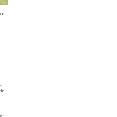
n de
a,
 de
 de