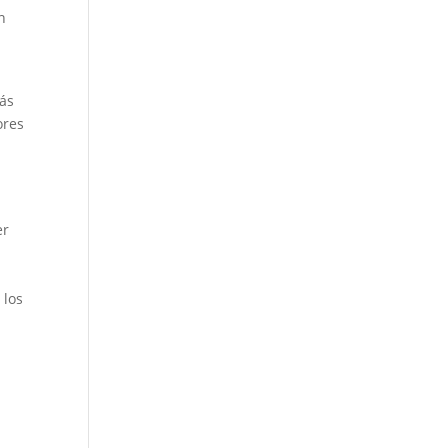
n
más
ores
er
 los