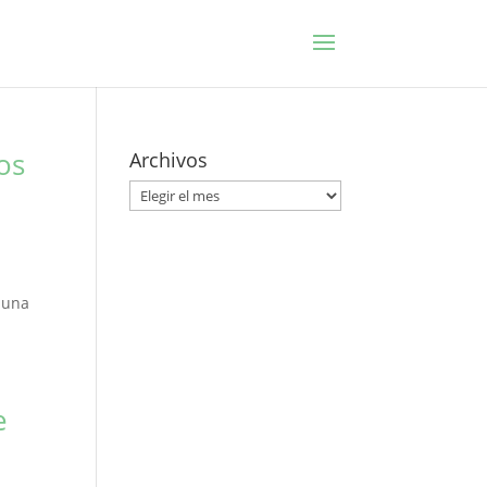
os
Archivos
Archivos
a
e una
e