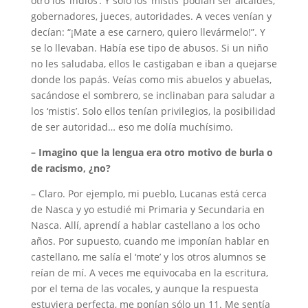
otro los ‘indios’. Y sólo los ‘mistis’ podían ser alcaldes,
gobernadores, jueces, autoridades. A veces venían y
decían: “¡Mate a ese carnero, quiero llevármelo!”. Y
se lo llevaban. Había ese tipo de abusos. Si un niño
no les saludaba, ellos le castigaban e iban a quejarse
donde los papás. Veías como mis abuelos y abuelas,
sacándose el sombrero, se inclinaban para saludar a
los ‘mistis’. Solo ellos tenían privilegios, la posibilidad
de ser autoridad… eso me dolía muchísimo.
– Imagino que la lengua era otro motivo de burla o
de racismo, ¿no?
– Claro. Por ejemplo, mi pueblo, Lucanas está cerca
de Nasca y yo estudié mi Primaria y Secundaria en
Nasca. Allí, aprendí a hablar castellano a los ocho
años. Por supuesto, cuando me imponían hablar en
castellano, me salía el ‘mote’ y los otros alumnos se
reían de mí. A veces me equivocaba en la escritura,
por el tema de las vocales, y aunque la respuesta
estuviera perfecta, me ponían sólo un 11. Me sentía