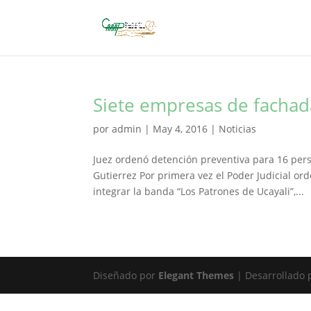
Siete empresas de fachad
por
admin
|
May 4, 2016
|
Noticias
Juez ordenó detención preventiva para 16 per
Gutierrez Por primera vez el Poder Judicial o
integrar la banda “Los Patrones de Ucayali”,...
Diseñado por
Elegant Themes
| Desarrollado