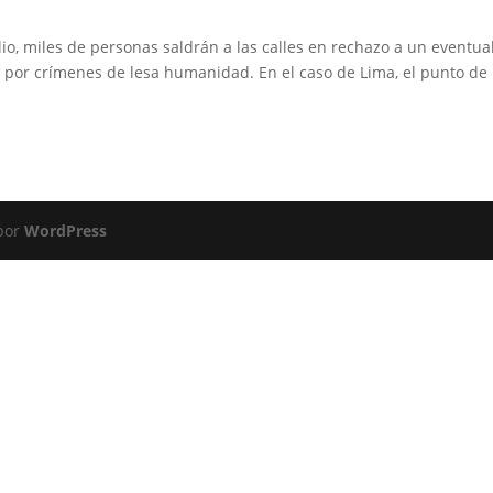
lio, miles de personas saldrán a las calles en rechazo a un eventua
o por crímenes de lesa humanidad. En el caso de Lima, el punto de
 por
WordPress