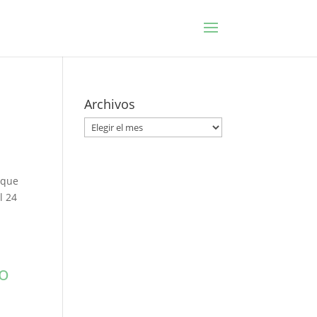
Archivos
Archivos
 que
l 24
to