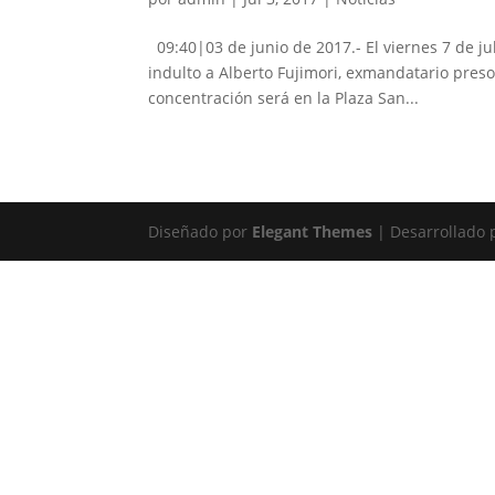
09:40|03 de junio de 2017.- El viernes 7 de ju
indulto a Alberto Fujimori, exmandatario pres
concentración será en la Plaza San...
Diseñado por
Elegant Themes
| Desarrollado