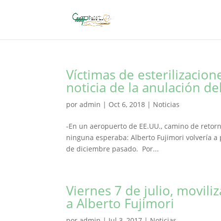
Víctimas de esterilizacion
noticia de la anulación de
por
admin
|
Oct 6, 2018
|
Noticias
-En un aeropuerto de EE.UU., camino de retorn
ninguna esperaba: Alberto Fujimori volvería a p
de diciembre pasado. Por...
Viernes 7 de julio, movili
a Alberto Fujimori
por
admin
|
Jul 3, 2017
|
Noticias