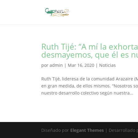
Ruth Tijé: “A mí la exhor
desmayemos, que él es nu
por
admin
|
Mar 16, 2020
|
Noticias
Ruth Tijé, lideresa de la comunidad Arazaire (
en gran medida, de ellos mismos. “Nosotros 
nuestro desarrollo colectivo según nuestra...
Diseñado por
Elegant Themes
| Desarrollado