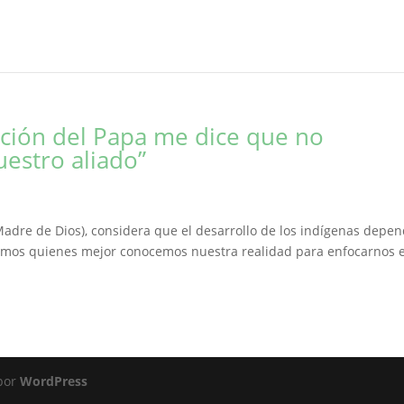
tación del Papa me dice que no
estro aliado”
Madre de Dios), considera que el desarrollo de los indígenas depen
somos quienes mejor conocemos nuestra realidad para enfocarnos 
 por
WordPress