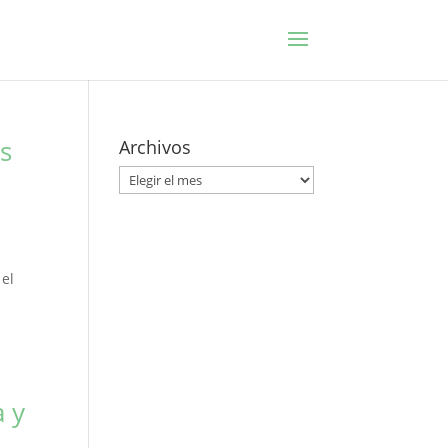
s
Archivos
Archivos
 el
 y