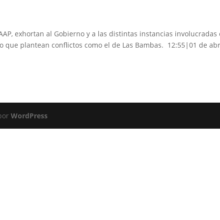
AAP, exhortan al Gobierno y a las distintas instancias involucradas 
do que plantean conflictos como el de Las Bambas. 12:55|01 de abr
 por
WordPress