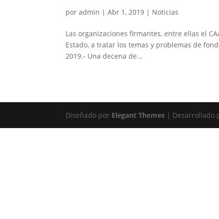
por
admin
|
Abr 1, 2019
|
Noticias
Las organizaciones firmantes, entre ellas el CA
Estado, a tratar los temas y problemas de fon
2019.- Una decena de...
Diseñado por
Elegant Themes
| Desarrollado