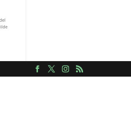
del
ilde