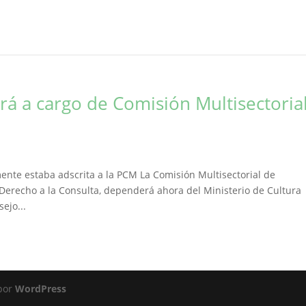
ará a cargo de Comisión Multisectoria
ente estaba adscrita a la PCM La Comisión Multisectorial de
Derecho a la Consulta, dependerá ahora del Ministerio de Cultura
ejo...
 por
WordPress