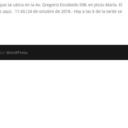
que se ubica en la Av. Gregorio Escobedo 598, en Jesús María. El
ic aquí. 11:45|24 de octubre de 2018.- Hoy a las 6 de la tarde se
 por
WordPress