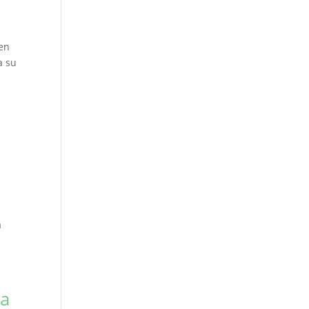
 en
a su
a
la