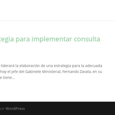
tegia para implementar consulta
, liderará la elaboración de una estrategia para la adecuada
hoy el jefe del Gabinete Ministerial, Fernando Zavala, en su
 tiene...
 por
WordPress