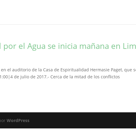
l por el Agua se inicia mañana en Li
io en el auditorio de la Casa de Espiritualidad Hermasie Paget, que s
1:00|4 de julio de 2017.- Cerca de la mitad de los conflictos
 por
WordPress