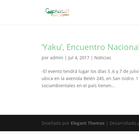
‘Yaku’, Encuentro Naciona
por
admin
|
Jul 4, 2017
|
Noticias
-El evento tendrá lugar los días 5 ,6 y 7 de jul
ubica en la avenida Belén 245, en San Isidro. 1
sociambientales en el país tienen...
Diseñado por
Elegant Themes
| Desarrollado