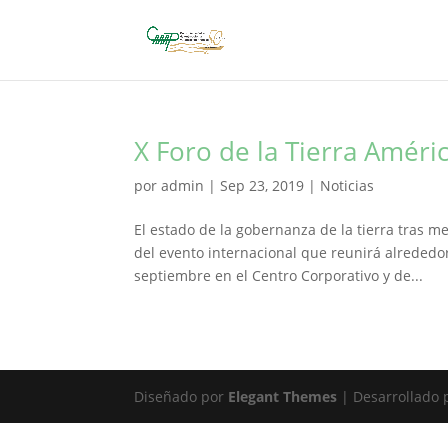
X Foro de la Tierra Améric
por
admin
|
Sep 23, 2019
|
Noticias
El estado de la gobernanza de la tierra tras me
del evento internacional que reunirá alrededor
septiembre en el Centro Corporativo y de...
Diseñado por
Elegant Themes
| Desarrollado