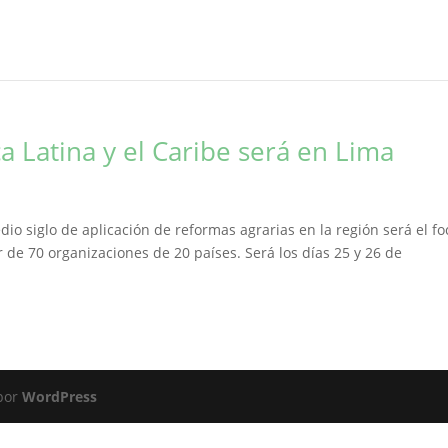
a Latina y el Caribe será en Lima
dio siglo de aplicación de reformas agrarias en la región será el fo
 de 70 organizaciones de 20 países. Será los días 25 y 26 de
 por
WordPress