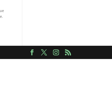
que
e.