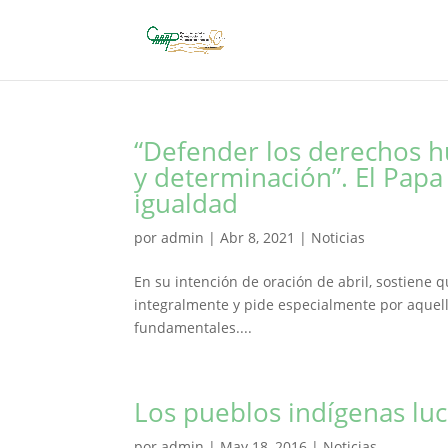
“Defender los derechos 
y determinación”. El Papa
igualdad
por
admin
|
Abr 8, 2021
|
Noticias
En su intención de oración de abril, sostiene 
integralmente y pide especialmente por aquel
fundamentales....
Los pueblos indígenas lu
por
admin
|
May 18, 2016
|
Noticias