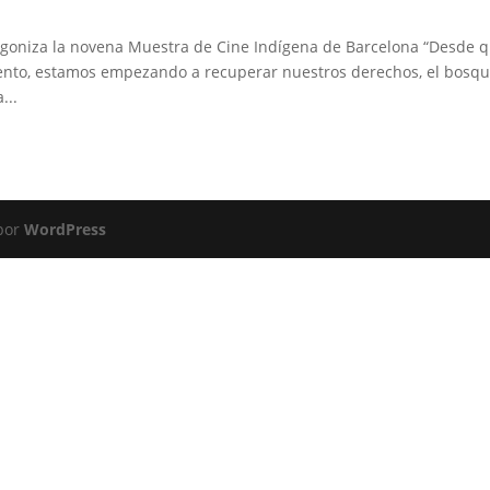
agoniza la novena Muestra de Cine Indígena de Barcelona “Desde 
ento, estamos empezando a recuperar nuestros derechos, el bosqu
...
 por
WordPress