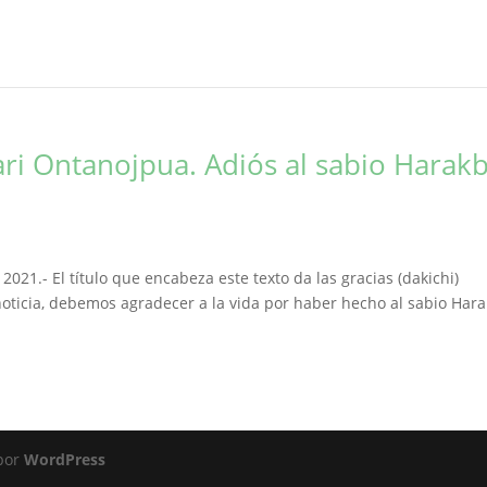
i Ontanojpua. Adiós al sabio Harak
021.- El título que encabeza este texto da las gracias (dakichi)
noticia, debemos agradecer a la vida por haber hecho al sabio Har
 por
WordPress