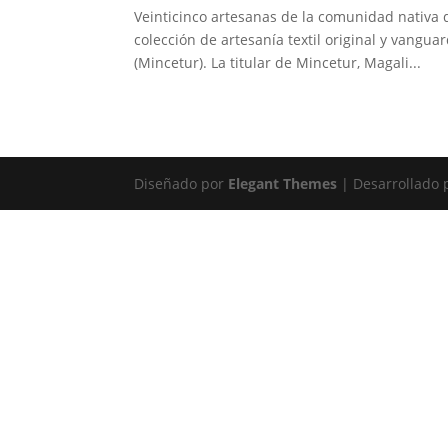
Veinticinco artesanas de la comunidad nativa 
colección de artesanía textil original y vangua
(Mincetur). La titular de Mincetur, Magali...
Diseñado por
Elegant Themes
| Desarrollado