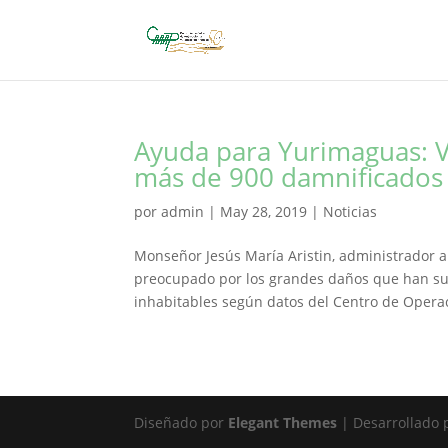
Ayuda para Yurimaguas: Vi
más de 900 damnificados 
por
admin
|
May 28, 2019
|
Noticias
Monseñor Jesús María Aristin, administrador a
preocupado por los grandes daños que han su
inhabitables según datos del Centro de Operac
Diseñado por
Elegant Themes
| Desarrollado