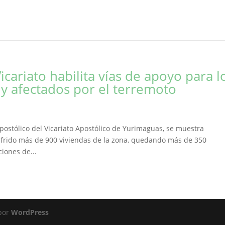
cariato habilita vías de apoyo para l
y afectados por el terremoto
postólico del Vicariato Apostólico de Yurimaguas, se muestra
frido más de 900 viviendas de la zona, quedando más de 350
iones de...
 por
WordPress