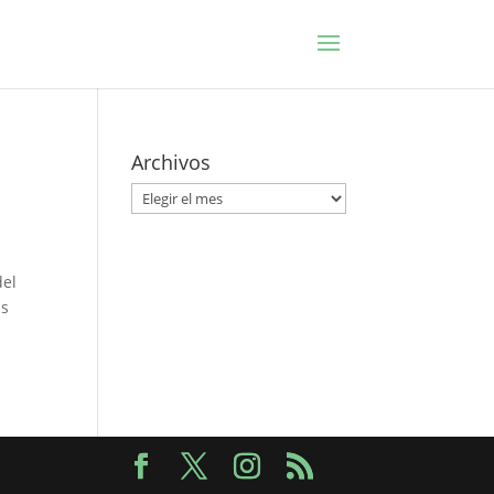
Archivos
Archivos
del
as