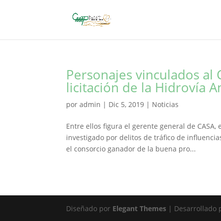
Personajes vinculados al 
licitación de la Hidrovía 
por
admin
|
Dic 5, 2019
|
Noticias
Entre ellos figura el gerente general de CASA,
investigado por delitos de tráfico de influencia
el consorcio ganador de la buena pro...
Diseñado por
Elegant Themes
| Desarrollado