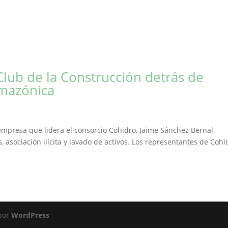
Club de la Construcción detrás de
Amazónica
 empresa que lidera el consorcio Cohidro, Jaime Sánchez Bernal,
s, asociación ilícita y lavado de activos. Los representantes de Cohi
 por
WordPress