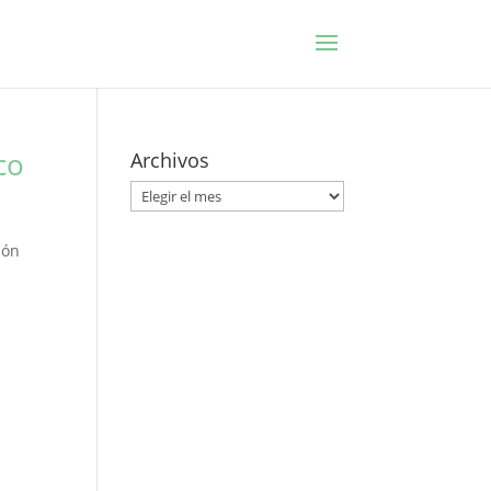
co
Archivos
Archivos
ión
n