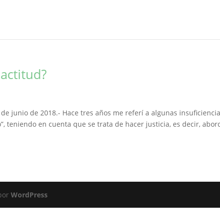
 actitud?
 de junio de 2018.- Hace tres años me referí a algunas insuficienci
”, teniendo en cuenta que se trata de hacer justicia, es decir, abor
 por
WordPress