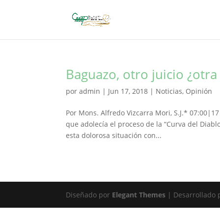
Baguazo, otro juicio ¿otra
por
admin
|
Jun 17, 2018
|
Noticias
,
Opinión
Por Mons. Alfredo Vizcarra Mori, S.J.* 07:00|17
que adolecía el proceso de la “Curva del Diablo
esta dolorosa situación con...
Diseñado por
Elegant Themes
| Desarrollado