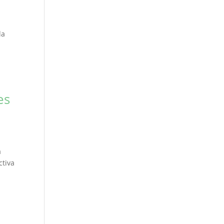
da
es
a
ctiva