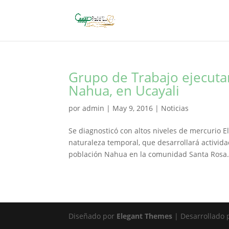
Grupo de Trabajo ejecuta
Nahua, en Ucayali
por
admin
|
May 9, 2016
|
Noticias
Se diagnosticó con altos niveles de mercurio E
naturaleza temporal, que desarrollará activida
población Nahua en la comunidad Santa Rosa.
Diseñado por
Elegant Themes
| Desarrollado