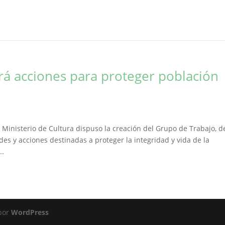
rá acciones para proteger población
l Ministerio de Cultura dispuso la creación del Grupo de Trabajo, d
des y acciones destinadas a proteger la integridad y vida de la
..
 por
WordPress