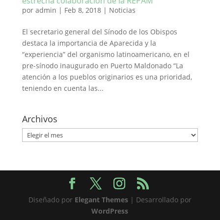
estrecha colaboración de la REPAM”
por
admin
|
Feb 8, 2018
|
Noticias
El secretario general del Sínodo de los Obispos
destaca la importancia de Aparecida y la
“experiencia” del organismo latinoamericano, en el
pre-sínodo inaugurado en Puerto Maldonado “La
atención a los pueblos originarios es una prioridad,
teniendo en cuenta las...
Archivos
Archivos
Diseñado por
Elegant Themes
| Desarrollado por
WordPress