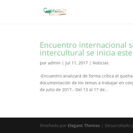
Encuentro internacional s
intercultural se inicia est
por
admin
|
Jul 11, 2017
|
Noticias
-Encuentro analizará de forma crítica el queha
documentación de los temas a trabajar en conj
de julio de 2017.- Del 13 al 17 de...
Diseñado por
Elegant Themes
| Desarrollado