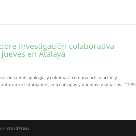
obre investigación colaborativa
e jueves en Atalaya
cer de la Antropología, y culminará con una articulación y
unto, entre estudiantes, antropólogos y pueblos originarios. 17:3
 por
WordPress