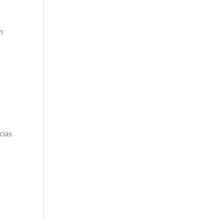
an
cias