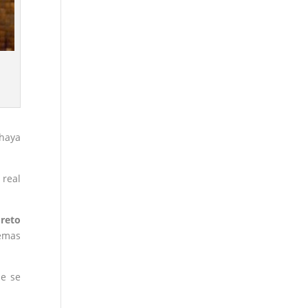
 haya
real
reto
temas
ue se