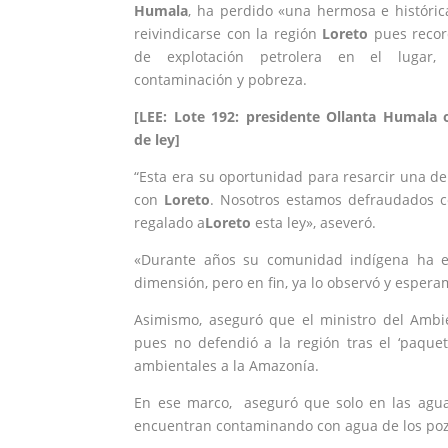
Humala
, ha perdido «una hermosa e históri
reivindicarse con la región
Loreto
pues recor
de explotación petrolera en el lugar
contaminación y pobreza.
[LEE: Lote 192: presidente Ollanta Humala 
de ley]
“Esta era su oportunidad para resarcir una d
con
Loreto
. Nosotros estamos defraudados c
regalado a
Loreto
esta ley», aseveró.
«Durante años su comunidad indígena ha e
dimensión, pero en fin, ya lo observó y esper
Asimismo, aseguró que el ministro del Ambi
pues no defendió a la región tras el ‘paque
ambientales a la Amazonía.
En ese marco, aseguró que solo en las agu
encuentran contaminando con agua de los pozo