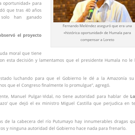
ca oportunidad» para
dó que tras 40 años
, solo han ganado
Fernando Meléndez aseguró que era una
«histórica oportunidad» de Humala para
observó el proyecto
compensar a Loreto
euda moral que tiene
on esta decisión y lamentamos que el presidente Humala no le
stado luchando para que el Gobierno le dé a la Amazonía su 
amos que el Congreso finalmente lo promulgue”, agregó.
ente, Manuel Pulgar-Vidal, no tiene autoridad para hablar de
Lo
tazo’ que dejó el ex ministro Miguel Castilla que perjudica en 
as de la cabecera del río Putumayo hay innumerables dragas q
s y ninguna autoridad del Gobierno hace nada para frenarlo.