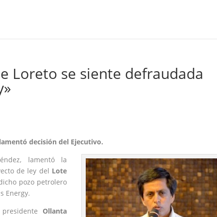
de Loreto se siente defraudada
y»
lamentó decisión del Ejecutivo.
léndez, lamentó la
ecto de ley del
Lote
dicho pozo petrolero
us Energy.
 presidente
Ollanta