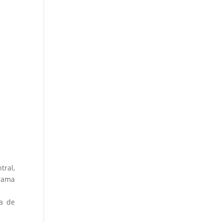
ral,
grama
ia de