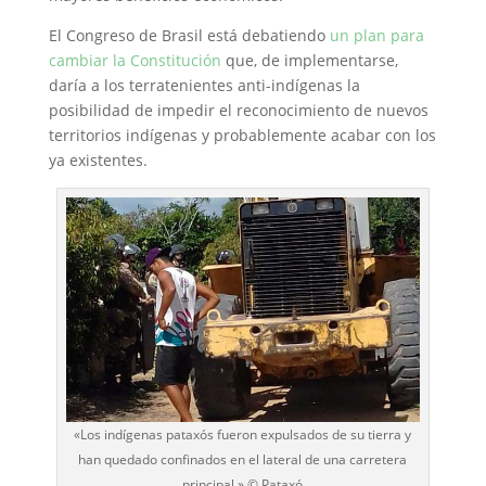
El Congreso de Brasil está debatiendo
un plan para
cambiar la Constitución
que, de implementarse,
daría a los terratenientes anti-indígenas la
posibilidad de impedir el reconocimiento de nuevos
territorios indígenas y probablemente acabar con los
ya existentes.
«Los indígenas pataxós fueron expulsados de su tierra y
han quedado confinados en el lateral de una carretera
principal.» © Pataxó