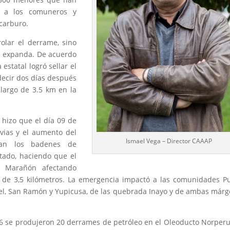
 y a los comuneros y
carburo.
olar el derrame, sino
e expanda. De acuerdo
estatal logró sellar el
decir dos días después
largo de 3.5 km en la
 hizo que el día 09 de
uvias y el aumento del
Ismael Vega – Director CAAAP
pan los badenes de
tado, haciendo que el
 y Marañón afectando
 de 3,5 kilómetros. La emergencia impactó a las comunidades P
ael, San Ramón y Yupicusa, de las quebrada Inayo y de ambas már
16 se produjeron 20 derrames de petróleo en el Oleoducto Norper