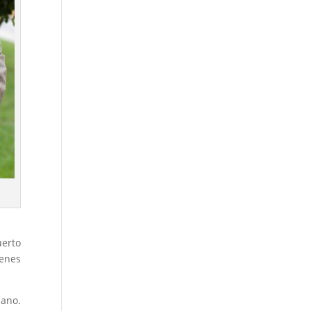
uerto
genes
uano.