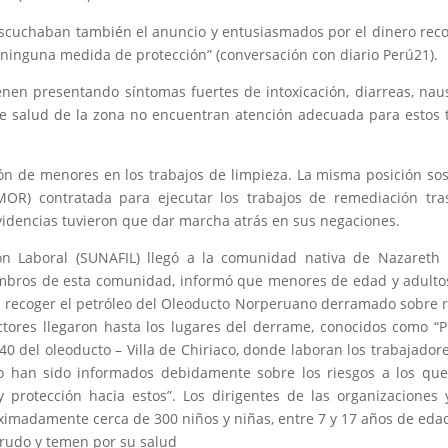
 escuchaban también el anuncio y entusiasmados por el dinero rec
n ninguna medida de protección” (conversación con diario Perú21).
nen presentando síntomas fuertes de intoxicación, diarreas, nau
 de salud de la zona no encuentran atención adecuada para estos 
ión de menores en los trabajos de limpieza. La misma posición so
OR) contratada para ejecutar los trabajos de remediación tra
idencias tuvieron que dar marcha atrás en sus negaciones.
ión Laboral (SUNAFIL) llegó a la comunidad nativa de Nazareth
iembros de esta comunidad, informó que menores de edad y adulto
a recoger el petróleo del Oleoducto Norperuano derramado sobre r
ctores llegaron hasta los lugares del derrame, conocidos como “
440 del oleoducto – Villa de Chiriaco, donde laboran los trabajador
 no han sido informados debidamente sobre los riesgos a los qu
protección hacia estos”. Los dirigentes de las organizaciones 
madamente cerca de 300 niños y niñas, entre 7 y 17 años de edad
 crudo y temen por su salud