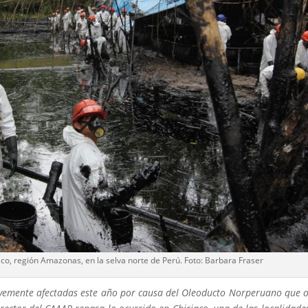
co, región Amazonas, en la selva norte de Perú. Foto: Barbara Fraser
avemente afectadas este año por causa del Oleoducto Norperuano que 