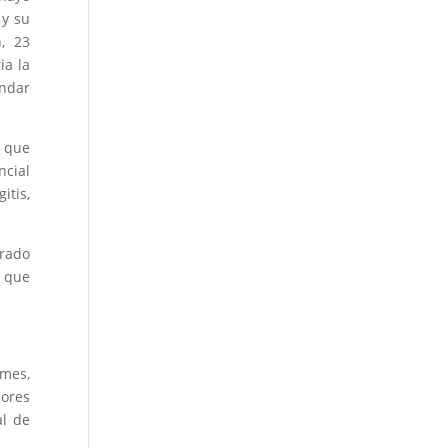
 y su
n, 23
ia la
indar
y que
ncial
itis,
trado
s que
ames,
dores
al de