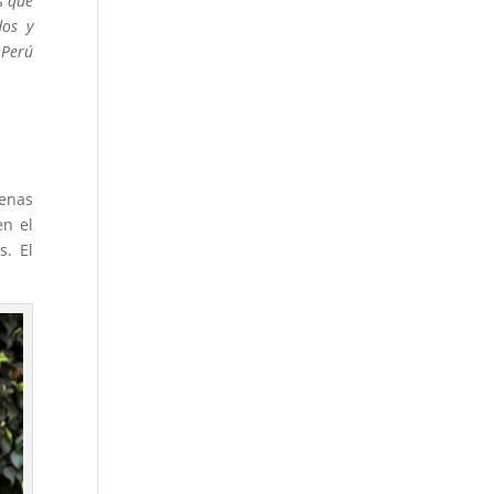
s que
dos y
 Perú
genas
en el
s. El