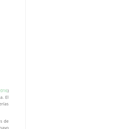
2016
)
a. El
erías
ás de
Inayo