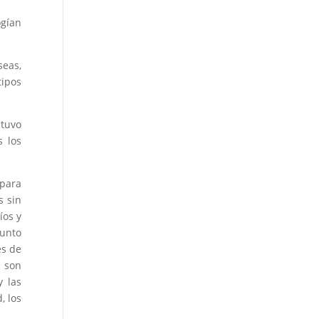
ogían
seas,
tipos
stuvo
s los
 para
s sin
íos y
Punto
es de
e son
y las
, los