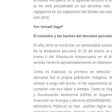
la estatal Petroperú. En el siguiente artículo, el
se ha visto perjudicada en sus derechos más
negligencia en los organismos del Estado son solo
este 2016.
Por Ismael Vega*
El contexto y los hechos del derrame petrole
El año 2016 se inició con un lamentable suc
de la Amazonía peruana. El 25 de enero, se 
tramo II del Oleoducto Norperuano, en el d
vertido recorrió aproximadamente un kilómetro 
Como es habitual, la primera en detectar
derrame fue la propia población indígena. 
estatal a cargo del ducto– ni los organismos pú
cumplen con esa labor a tiempo. Tanto el Or
y Fiscalización Ambiental (OEFA), el Organ
Inversión en Energía y Minería (OSINERGMIN) y
(Ministerio Público) no han podido lograr qu
principal responsable, atienda a los más d