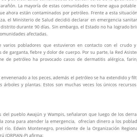
Marañón. La mayoría de estas comunidades no tiene agua potable
 que ahora están contaminados por petróleo. Frente a esta situació
a, el Ministerio de Salud decidió declarar en emergencia sanitar
istrito durante 90 días. Sin embargo, el Estado no ha logrado br
 comunidades afectadas.
ue varios pobladores que estuvieron en contacto con el crudo 
e garganta, fiebre y dolor de cuerpo. Por su parte, la Red Asiste
de petróleo ha provocado casos de dermatitis alérgica, faring
envenenado a los peces, además el petróleo se ha extendido y fil
tes árboles y plantas. Estos son muchas veces los únicos recurso
es del pueblo Awajún y Wampis, señalaron que luego de los derr
 la zona para atender la emergencia, ofrecían dinero a los pobla
del río. Edwin Montenegro, presidente de la Organización Region
rú (ORPIAN-P) afirma: