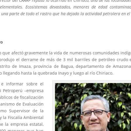
 director del CAAAP repasa lo ocurrido en Chiriaco, una de las localidade
 elementales. Ecosistemas devastados, menores de edad contamina
 una parte de todo el rastro que ha dejado la actividad petrolera en el
ro
eso que afectó gravemente la vida de numerosas comunidades indí
produjo el derrame de más de 3 mil barriles de petróleo crudo 
istrito de Imaza, provincia de Bagua, departamento de Amazona
llegando hasta la quebrada Inayo y luego al río Chiriaco.
 e informar sobre el
Ni Petroperú –empresa
blicos de fiscalización
ganismo de Evaluación
ismo Supervisor de la
 la Fiscalía Ambiental
e la empresa estatal,
e 300 menores que han