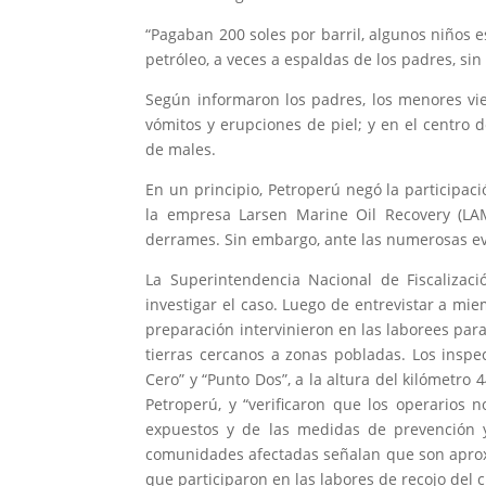
“Pagaban 200 soles por barril, algunos niños
petróleo, a veces a espaldas de los padres, si
Según informaron los padres, los menores vie
vómitos y erupciones de piel; y en el centro
de males.
En un principio, Petroperú negó la participac
la empresa Larsen Marine Oil Recovery (LAM
derrames. Sin embargo, ante las numerosas ev
La Superintendencia Nacional de Fiscalizac
investigar el caso. Luego de entrevistar a m
preparación intervinieron en las laborees par
tierras cercanos a zonas pobladas. Los inspe
Cero” y “Punto Dos”, a la altura del kilómetro 
Petroperú, y “verificaron que los operarios
expuestos y de las medidas de prevención y 
comunidades afectadas señalan que son aproxi
que participaron en las labores de recojo del