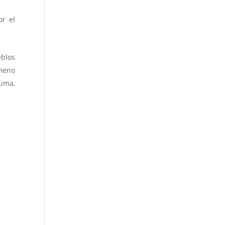
or el
blos
ómeno
Lima,