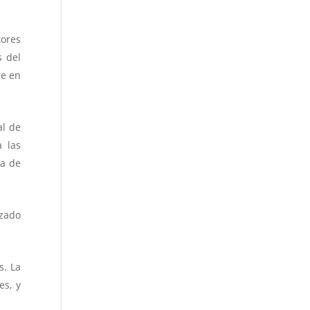
tores
s del
re en
al de
a las
ca de
izado
s. La
es, y