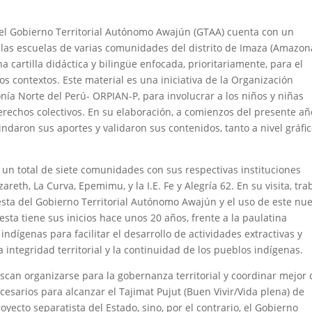
del Gobierno Territorial Autónomo Awajún (GTAA) cuenta con un
las escuelas de varias comunidades del distrito de Imaza (Amazona
 cartilla didáctica y bilingüe enfocada, prioritariamente, para el
s contextos. Este material es una iniciativa de la Organización
nía Norte del Perú- ORPIAN-P, para involucrar a los niños y niñas
rechos colectivos. En su elaboración, a comienzos del presente añ
daron sus aportes y validaron sus contenidos, tanto a nivel gráfi
 un total de siete comunidades con sus respectivas instituciones
th, La Curva, Epemimu, y la I.E. Fe y Alegría 62. En su visita, tra
sta del Gobierno Territorial Autónomo Awajún y el uso de este nu
sta tiene sus inicios hace unos 20 años, frente a la paulatina
indígenas para facilitar el desarrollo de actividades extractivas y
ntegridad territorial y la continuidad de los pueblos indígenas.
scan organizarse para la gobernanza territorial y coordinar mejor
cesarios para alcanzar el Tajimat Pujut (Buen Vivir/Vida plena) de
oyecto separatista del Estado, sino, por el contrario, el Gobierno