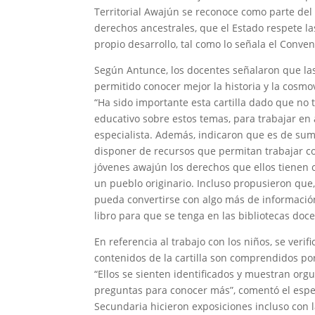
Territorial Awajún se reconoce como parte del 
derechos ancestrales, que el Estado respete l
propio desarrollo, tal como lo señala el Conven
Según Antunce, los docentes señalaron que las 
permitido conocer mejor la historia y la cosmo
“Ha sido importante esta cartilla dado que no 
educativo sobre estos temas, para trabajar en 
especialista. Además, indicaron que es de su
disponer de recursos que permitan trabajar co
jóvenes awajún los derechos que ellos tiene
un pueblo originario. Incluso propusieron que, a
pueda convertirse con algo más de informaci
libro para que se tenga en las bibliotecas doc
En referencia al trabajo con los niños, se verifi
contenidos de la cartilla son comprendidos por
“Ellos se sienten identificados y muestran org
preguntas para conocer más”, comentó el especi
Secundaria hicieron exposiciones incluso con l