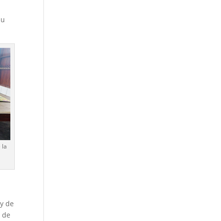
su
 la
 y de
r de