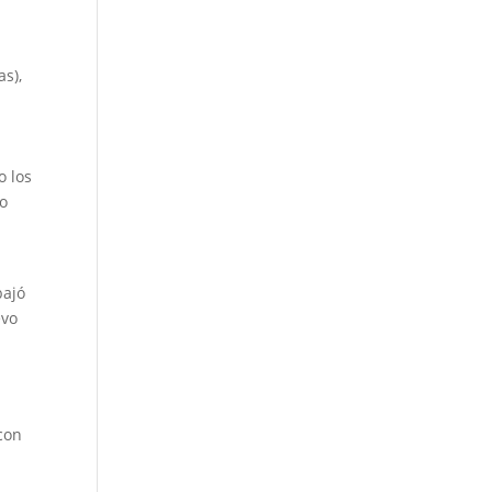
s),
o los
co
bajó
evo
 con