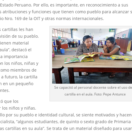
Estado Peruano. Por ello, es importante, en reconocimiento a sus
as atribuciones y funciones que tienen como pueblo para alcanzar 
io Nro. 169 de la OIT y otras normas internacionales.
cartillas les han
visión de su pueblo.
tienen material
aula”, destacó el
ma importancia
n los niños, niñas y
n como miembros de
 futuro, la cartilla
ón en un pequeño
Se capacitó al personal docente sobre el uso de
entes.
cartilla en el aula. Foto: Pepe Antunce
có que los
 los niños y niñas.
ullo por su pueblo e identidad cultural, se siente motivados y hacen
alista, “algunos estudiantes, de quinto o sexto grado de Primaria
as cartillas en su aula”. Se trata de un material diseñado para usa