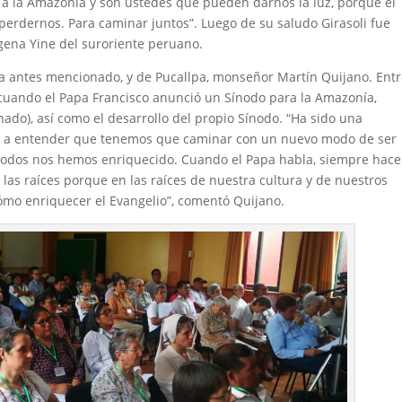
 la Amazonía y son ustedes que pueden darnos la luz, porque el
perdernos. Para caminar juntos”. Luego de su saludo Girasoli fue
gena Yine del suroriente peruano.
 ya antes mencionado, y de Pucallpa, monseñor Martín Quijano. Ent
cuando el Papa Francisco anunció un Sínodo para la Amazonía,
ado), así como el desarrollo del propio Sínodo. “Ha sido una
r a entender que tenemos que caminar con un nuevo modo de ser
ue todos nos hemos enriquecido. Cuando el Papa habla, siempre hace
 las raíces porque en las raíces de nuestra cultura y de nuestros
mo enriquecer el Evangelio”, comentó Quijano.