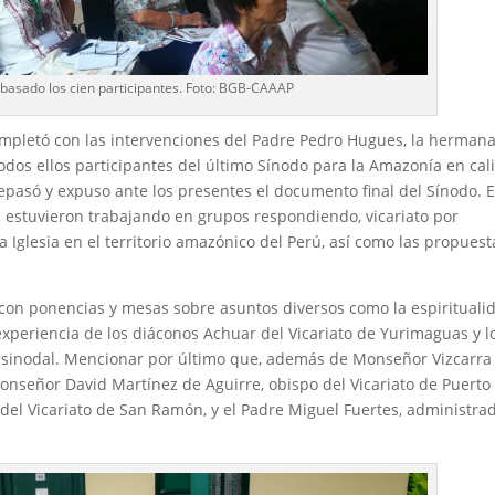
ebasado los cien participantes. Foto: BGB-CAAAP
ompletó con las intervenciones del Padre Pedro Hugues, la herman
 todos ellos participantes del último Sínodo para la Amazonía en cal
 repasó y expuso ante los presentes el documento final del Sínodo. 
s estuvieron trabajando en grupos respondiendo, vicariato por
la Iglesia en el territorio amazónico del Perú, así como las propuest
o con ponencias y mesas sobre asuntos diversos como la espirituali
a experiencia de los diáconos Achuar del Vicariato de Yurimaguas y l
o sinodal. Mencionar por último que, además de Monseñor Vizcarra
señor David Martínez de Aguirre, obispo del Vicariato de Puerto
el Vicariato de San Ramón, y el Padre Miguel Fuertes, administra