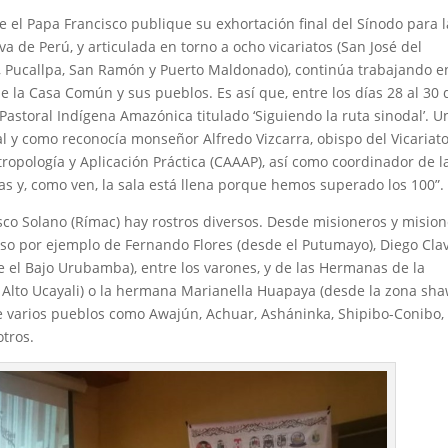
e el Papa Francisco publique su exhortación final del Sínodo para l
va de Perú, y articulada en torno a ocho vicariatos (San José del
, Pucallpa, San Ramón y Puerto Maldonado), continúa trabajando e
la Casa Común y sus pueblos. Es así que, entre los días 28 al 30 
Pastoral Indígena Amazónica titulado ‘Siguiendo la ruta sinodal’. U
al y como reconocía monseñor Alfredo Vizcarra, obispo del Vicariat
ropología y Aplicación Práctica (CAAAP), así como coordinador de l
 y, como ven, la sala está llena porque hemos superado los 100”.
isco Solano (Rímac) hay rostros diversos. Desde misioneros y misio
aso por ejemplo de Fernando Flores (desde el Putumayo), Diego Clav
e el Bajo Urubamba), entre los varones, y de las Hermanas de la
Alto Ucayali) o la hermana Marianella Huapaya (desde la zona shaw
 de varios pueblos como Awajún, Achuar, Asháninka, Shipibo-Conibo,
otros.