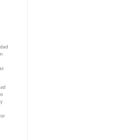
a
idad
En
as
dad
os
 y
dor