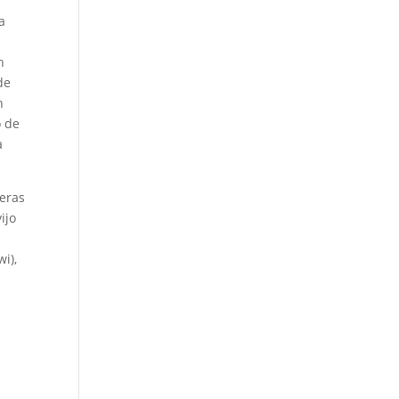
a
n
de
n
o de
a
neras
ijo
i),