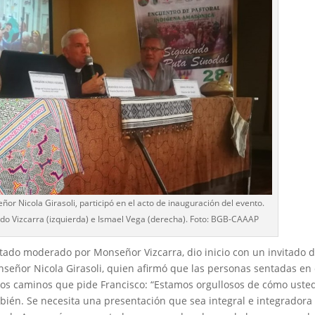
ñor Nicola Girasoli, participó en el acto de inauguración del evento.
do Vizcarra (izquierda) e Ismael Vega (derecha). Foto: BGB-CAAAP
tado moderado por Monseñor Vizcarra, dio inicio con un invitado 
nseñor Nicola Girasoli, quien afirmó que las personas sentadas en 
evos caminos que pide Francisco: “Estamos orgullosos de cómo uste
ién. Se necesita una presentación que sea integral e integradora 