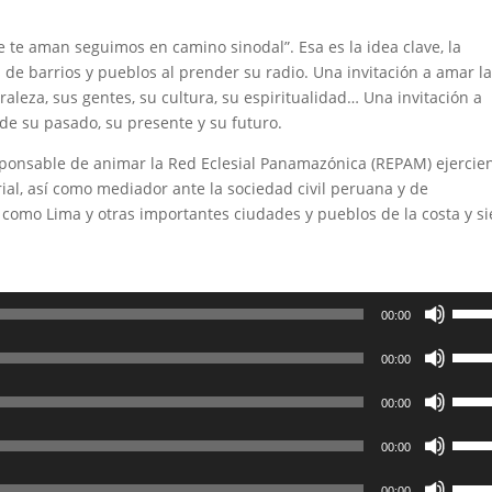
 te aman seguimos en camino sinodal”. Esa es la idea clave, la
 de barrios y pueblos al prender su radio. Una invitación a amar l
aleza, sus gentes, su cultura, su espiritualidad… Una invitación a
de su pasado, su presente y su futuro.
esponsable de animar la Red Eclesial Panamazónica (REPAM) ejercie
rial, así como mediador ante la sociedad civil peruana y de
 como Lima y otras importantes ciudades y pueblos de la costa y si
Utiliz
00:00
las
Utiliz
teclas
00:00
las
de
Utiliz
teclas
flech
00:00
las
de
arrib
Utiliz
teclas
flech
00:00
para
las
de
arrib
Utiliz
aume
teclas
flech
00:00