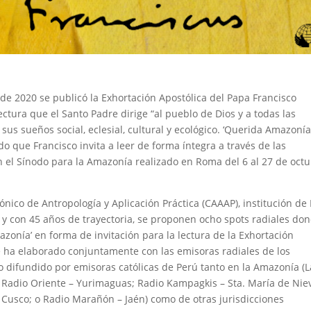
 de 2020 se publicó la Exhortación Apostólica del Papa Francisco
lectura que el Santo Padre dirige “al pueblo de Dios y a todas las
s sueños social, eclesial, cultural y ecológico. ‘Querida Amazonía
 que Francisco invita a leer de forma íntegra a través de las
 el Sínodo para la Amazonía realizado en Roma del 6 al 27 de oct
nico de Antropología y Aplicación Práctica (CAAAP), institución de
 y con 45 años de trayectoria, se proponen ocho spots radiales do
zonía’ en forma de invitación para la lectura de la Exhortación
e ha elaborado conjuntamente con las emisoras radiales de los
do difundido por emisoras católicas de Perú tanto en la Amazonía (L
; Radio Oriente – Yurimaguas; Radio Kampagkis – Sta. María de Nie
Cusco; o Radio Marañón – Jaén) como de otras jurisdicciones