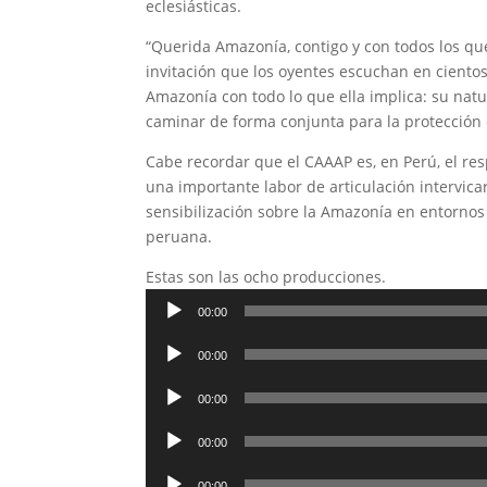
eclesiásticas.
“Querida Amazonía, contigo y con todos los que
invitación que los oyentes escuchan en cientos
Amazonía con todo lo que ella implica: su natur
caminar de forma conjunta para la protección 
Cabe recordar que el CAAAP es, en Perú, el r
una importante labor de articulación intervica
sensibilización sobre la Amazonía en entornos
peruana.
Estas son las ocho producciones.
Reproductor
00:00
de
Reproductor
audio
00:00
de
Reproductor
audio
00:00
de
Reproductor
audio
00:00
de
Reproductor
audio
00:00