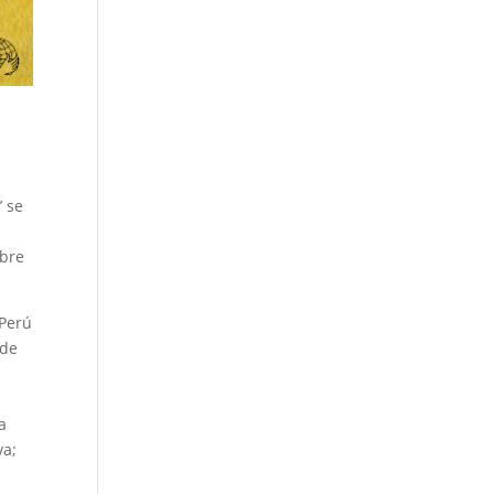
’ se
ubre
 Perú
nde
a
va;