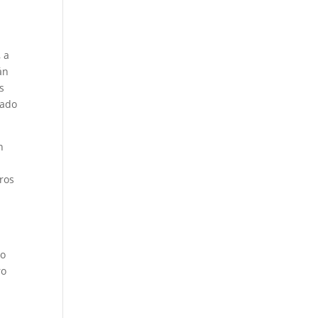
 a
án
s
zado
n
ros
to
ro