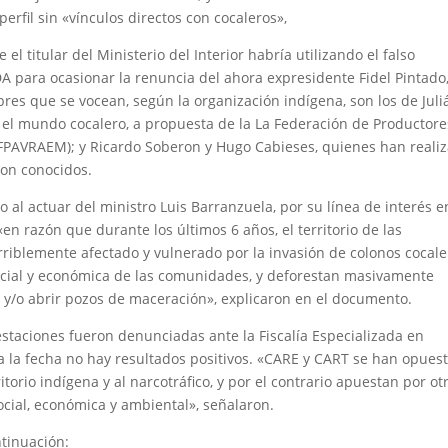
erfil sin «vínculos directos con cocaleros»,
l titular del Ministerio del Interior habría utilizando el falso
 para ocasionar la renuncia del ahora expresidente Fidel Pintado,
mbres que se vocean, según la organización indígena, son los de Juli
 el mundo cocalero, a propuesta de la La Federación de Productore
 (FPAVRAEM); y Ricardo Soberon y Hugo Cabieses, quienes han reali
son conocidos.
al actuar del ministro Luis Barranzuela, por su línea de interés e
en razón que durante los últimos 6 años, el territorio de las
riblemente afectado y vulnerado por la invasión de colonos cocale
cial y económica de las comunidades, y deforestan masivamente
a y/o abrir pozos de maceración», explicaron en el documento.
staciones fueron denunciadas ante la Fiscalía Especializada en
 la fecha no hay resultados positivos. «CARE y CART se han opues
itorio indígena y al narcotráfico, y por el contrario apuestan por ot
ocial, económica y ambiental», señalaron.
tinuación: