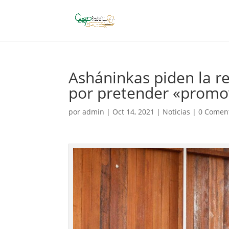
Asháninkas piden la re
por pretender «promov
por
admin
|
Oct 14, 2021
|
Noticias
|
0 Comen