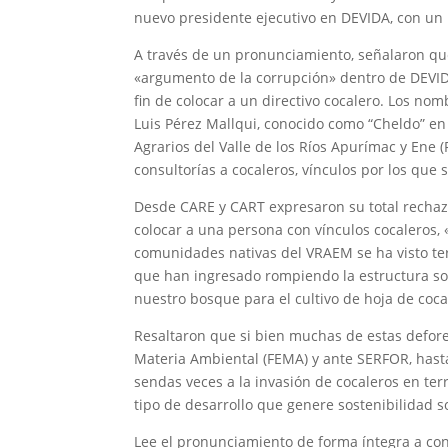
nuevo presidente ejecutivo en DEVIDA, con un p
A través de un pronunciamiento, señalaron que e
«argumento de la corrupción» dentro de DEVIDA
fin de colocar a un directivo cocalero. Los no
Luis Pérez Mallqui, conocido como “Cheldo” en
Agrarios del Valle de los Ríos Apurímac y Ene
consultorías a cocaleros, vínculos por los que 
Desde CARE y CART expresaron su total rechazo 
colocar a una persona con vínculos cocaleros, «
comunidades nativas del VRAEM se ha visto ter
que han ingresado rompiendo la estructura so
nuestro bosque para el cultivo de hoja de coc
Resaltaron que si bien muchas de estas defore
Materia Ambiental (FEMA) y ante SERFOR, hasta
sendas veces a la invasión de cocaleros en terr
tipo de desarrollo que genere sostenibilidad s
Lee el pronunciamiento de forma íntegra a con