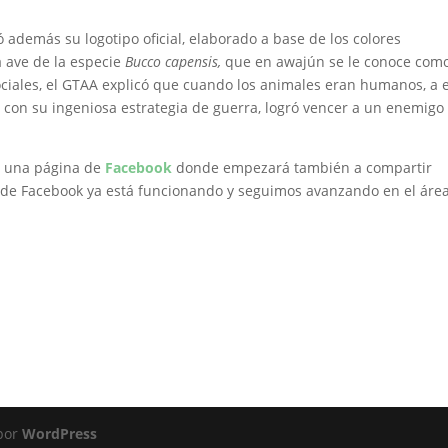
ó además su logotipo oficial, elaborado a base de los colores
a ave de la especie
Bucco capensis,
que en awajún se le conoce com
sociales, el GTAA explicó que cuando los animales eran humanos, a 
 con su ingeniosa estrategia de guerra, logró vencer a un enemig
n una página de
Facebook
donde empezará también a compartir
a de Facebook ya está funcionando y seguimos avanzando en el áre
 por
WordPress