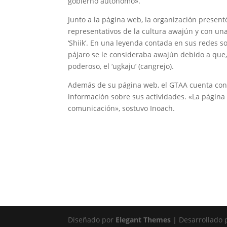
gobierno autónomo».
Junto a la página web, la organización present
representativos de la cultura awajún y con un
‘Shiik’. En una leyenda contada en sus redes 
pájaro se le consideraba awajún debido a que,
poderoso, el ‘ugkaju’ (cangrejo).
Además de su página web, el GTAA cuenta co
información sobre sus actividades. «La págin
comunicación», sostuvo Inoach.
Diseñado por
Elegant Themes
| Desarrollado